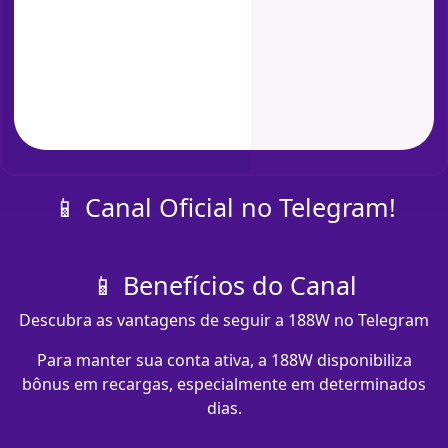
📱 Canal Oficial no Telegram!
📱 Benefícios do Canal
Descubra as vantagens de seguir a 188W no Telegram
Para manter sua conta ativa, a 188W disponibiliza
bônus em recargas, especialmente em determinados
dias.