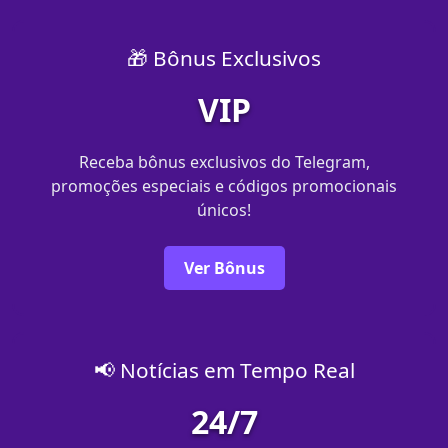
🎁 Bônus Exclusivos
VIP
Receba bônus exclusivos do Telegram,
promoções especiais e códigos promocionais
únicos!
Ver Bônus
📢 Notícias em Tempo Real
24/7