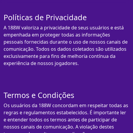
Políticas de Privacidade
A 188W valoriza a privacidade de seus usuários e está
empenhada em proteger todas as informações
pessoais fornecidas durante o uso de nossos canais de
comunicação. Todos os dados coletados são utilizados
exclusivamente para fins de melhoria contínua da
experiência de nossos jogadores.
Termos e Condições
Os usuários da 188W concordam em respeitar todas as
regras e regulamentos estabelecidos. É importante ler
e entender todos os termos antes de participar de
nossos canais de comunicação. A violação destes