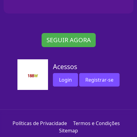
SEGUIR AGORA
Acessos
Login
Registrar-se
Políticas de Privacidade
Termos e Condições
Sitemap