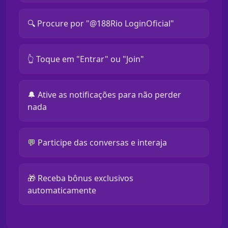
🔍 Procure por "@188Rio LoginOficial"
👆 Toque em "Entrar" ou "Join"
🔔 Ative as notificações para não perder
nada
💬 Participe das conversas e interaja
🎁 Receba bônus exclusivos
automaticamente