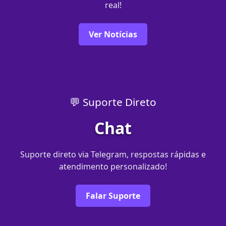
real!
Ver Notícias
💬 Suporte Direto
Chat
Suporte direto via Telegram, respostas rápidas e
atendimento personalizado!
Falar Suporte