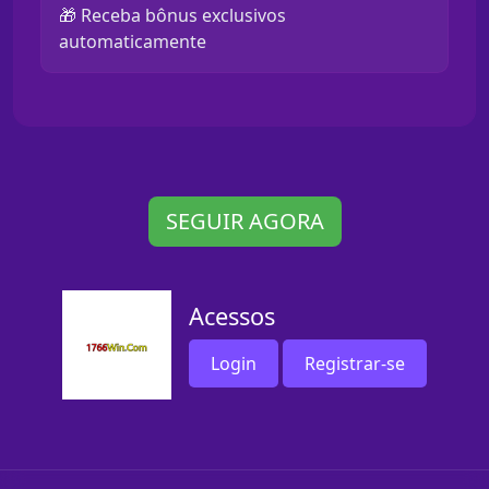
🎁 Receba bônus exclusivos
automaticamente
SEGUIR AGORA
Acessos
Login
Registrar-se