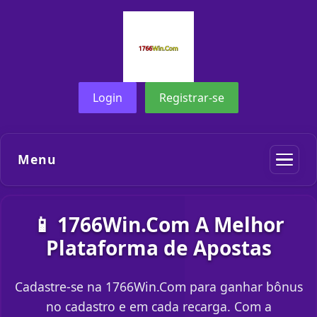
Login
Registrar-se
Menu
📱 1766Win.Com A Melhor
Plataforma de Apostas
Cadastre-se na 1766Win.Com para ganhar bônus
no cadastro e em cada recarga. Com a