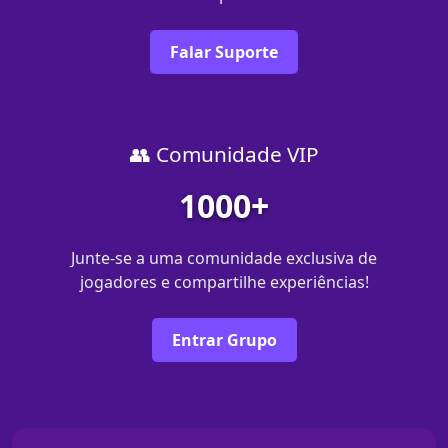
Falar Suporte
👥 Comunidade VIP
1000+
Junte-se a uma comunidade exclusiva de
jogadores e compartilhe experiências!
Entrar Grupo