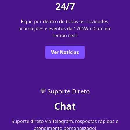
24/7
Fique por dentro de todas as novidades,
promoções e eventos da 1766Win.Com em
tempo real!
Ver Notícias
💬 Suporte Direto
Chat
Suporte direto via Telegram, respostas rápidas e
atendimento personalizado!