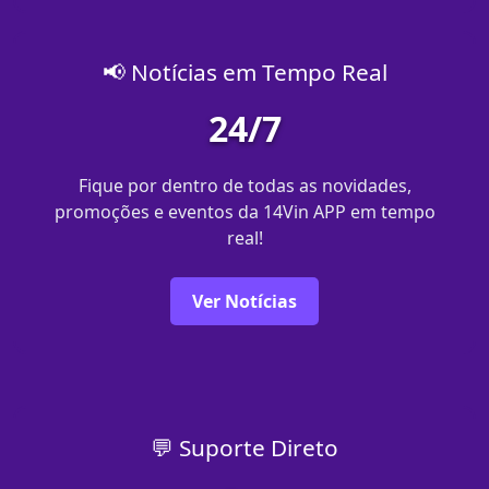
📢 Notícias em Tempo Real
24/7
Fique por dentro de todas as novidades,
promoções e eventos da 14Vin APP em tempo
real!
Ver Notícias
💬 Suporte Direto