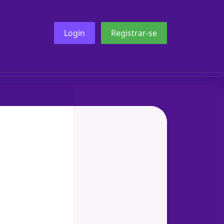
Login
Registrar-se