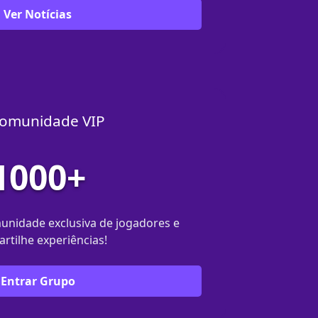
Ver Notícias
Comunidade VIP
1000+
unidade exclusiva de jogadores e
rtilhe experiências!
Entrar Grupo