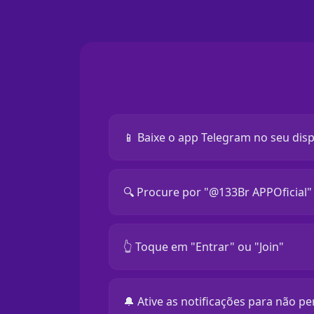
📱 Baixe o app Telegram no seu disp
🔍 Procure por "@133Br APPOficial"
👆 Toque em "Entrar" ou "Join"
🔔 Ative as notificações para não p