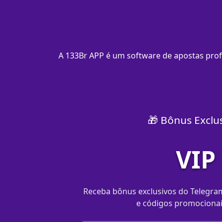
A 133Br APP é um software de apostas prof
🎁 Bônus Exclu
VIP
Receba bônus exclusivos do Telegra
e códigos promocionai