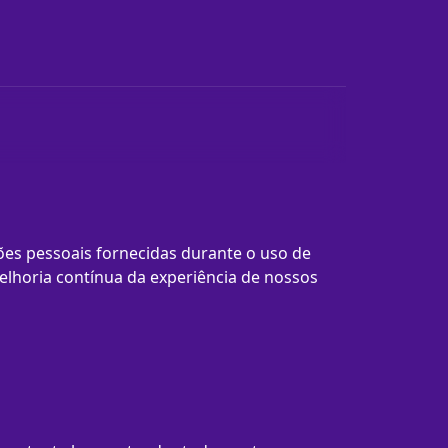
ões pessoais fornecidas durante o uso de
elhoria contínua da experiência de nossos