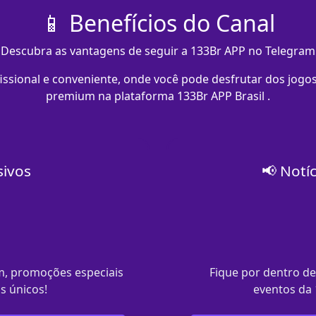
📱 Benefícios do Canal
Descubra as vantagens de seguir a 133Br APP no Telegram
issional e conveniente, onde você pode desfrutar dos jogos
premium na plataforma 133Br APP Brasil .
sivos
📢 Notí
m, promoções especiais
Fique por dentro d
s únicos!
eventos da