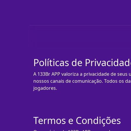
Políticas de Privacida
A 133Br APP valoriza a privacidade de seus
nossos canais de comunicação. Todos os dad
jogadores.
Termos e Condições