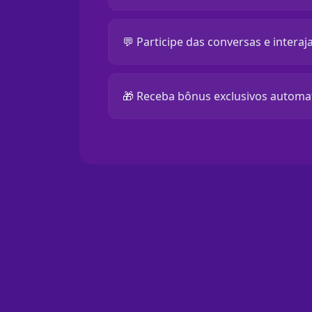
💬 Participe das conversas e interaj
🎁 Receba bônus exclusivos autom