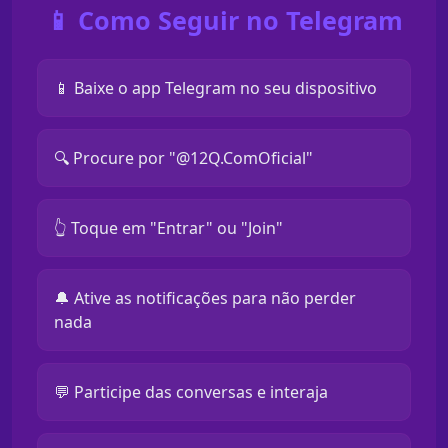
📱 Como Seguir no Telegram
📱 Baixe o app Telegram no seu dispositivo
🔍 Procure por "@12Q.ComOficial"
👆 Toque em "Entrar" ou "Join"
🔔 Ative as notificações para não perder
nada
💬 Participe das conversas e interaja