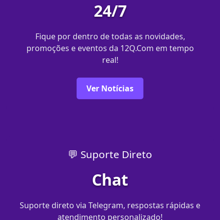
24/7
Fique por dentro de todas as novidades,
promoções e eventos da 12Q.Com em tempo
real!
Ver Notícias
💬 Suporte Direto
Chat
Suporte direto via Telegram, respostas rápidas e
atendimento personalizado!