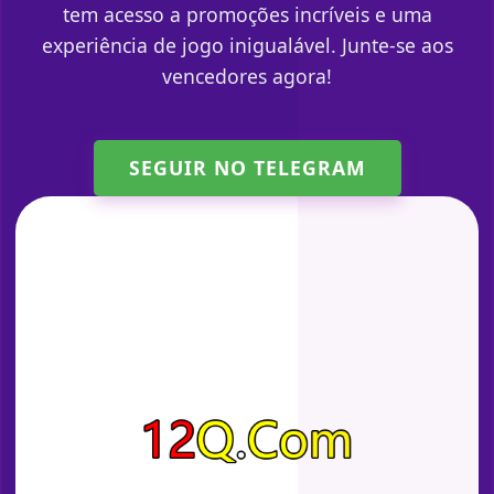
tem acesso a promoções incríveis e uma
experiência de jogo inigualável. Junte-se aos
vencedores agora!
SEGUIR NO TELEGRAM