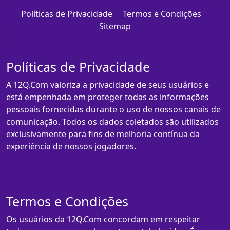
Políticas de Privacidade
Termos e Condições
Sitemap
Políticas de Privacidade
A 12Q.Com valoriza a privacidade de seus usuários e
está empenhada em proteger todas as informações
pessoais fornecidas durante o uso de nossos canais de
comunicação. Todos os dados coletados são utilizados
exclusivamente para fins de melhoria contínua da
experiência de nossos jogadores.
Termos e Condições
Os usuários da 12Q.Com concordam em respeitar