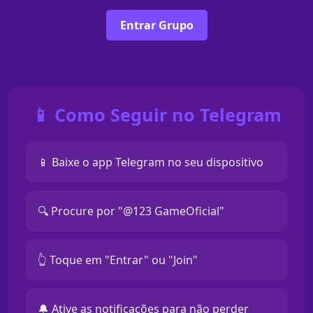
Entrar Grupo
📱 Como Seguir no Telegram
📱 Baixe o app Telegram no seu dispositivo
🔍 Procure por "@123 GameOficial"
👆 Toque em "Entrar" ou "Join"
🔔 Ative as notificações para não perder