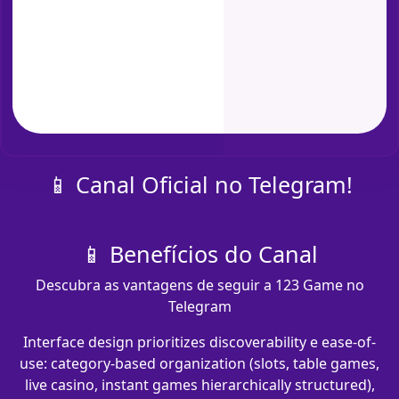
📱 Canal Oficial no Telegram!
📱 Benefícios do Canal
Descubra as vantagens de seguir a 123 Game no
Telegram
Interface design prioritizes discoverability e ease-of-
use: category-based organization (slots, table games,
live casino, instant games hierarchically structured),