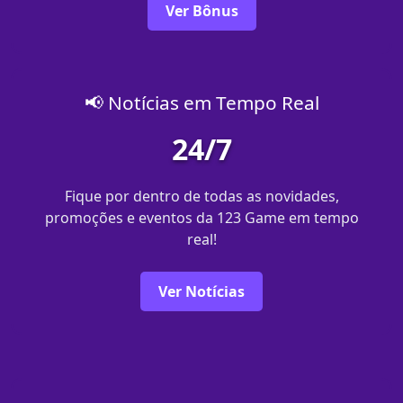
Ver Bônus
📢 Notícias em Tempo Real
24/7
Fique por dentro de todas as novidades,
promoções e eventos da 123 Game em tempo
real!
Ver Notícias