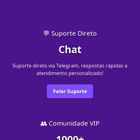
💬 Suporte Direto
Chat
Suporte direto via Telegram, respostas rápidas e
atendimento personalizado!
Falar Suporte
👥 Comunidade VIP
1000+