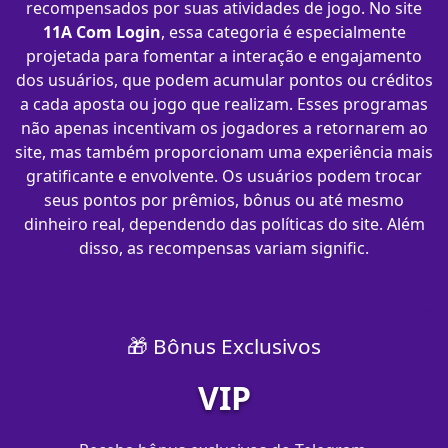
recompensados por suas atividades de jogo. No site
11A Com Login
, essa categoria é especialmente
projetada para fomentar a interação e engajamento
dos usuários, que podem acumular pontos ou créditos
a cada aposta ou jogo que realizam. Esses programas
não apenas incentivam os jogadores a retornarem ao
site, mas também proporcionam uma experiência mais
gratificante e envolvente. Os usuários podem trocar
seus pontos por prêmios, bônus ou até mesmo
dinheiro real, dependendo das políticas do site. Além
disso, as recompensas variam signific.
🎁 Bônus Exclusivos
VIP