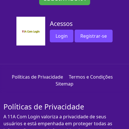
Acessos
Login
Registrar-se
Políticas de Privacidade
Termos e Condições
Sitemap
Políticas de Privacidade
A 11A Com Login valoriza a privacidade de seus
usuários e está empenhada em proteger todas as