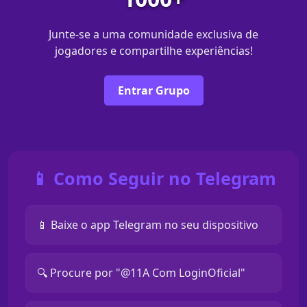
Junte-se a uma comunidade exclusiva de
jogadores e compartilhe experiências!
Entrar Grupo
📱 Como Seguir no Telegram
📱 Baixe o app Telegram no seu dispositivo
🔍 Procure por "@11A Com LoginOficial"