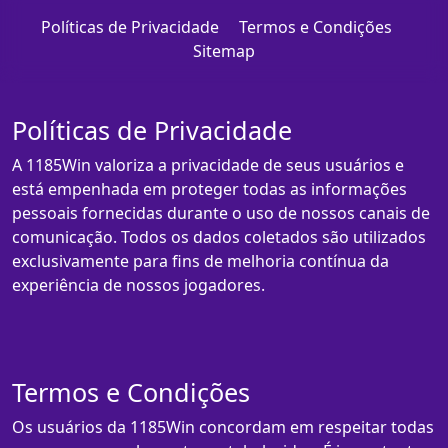
Políticas de Privacidade
Termos e Condições
Sitemap
Políticas de Privacidade
A 1185Win valoriza a privacidade de seus usuários e
está empenhada em proteger todas as informações
pessoais fornecidas durante o uso de nossos canais de
comunicação. Todos os dados coletados são utilizados
exclusivamente para fins de melhoria contínua da
experiência de nossos jogadores.
Termos e Condições
Os usuários da 1185Win concordam em respeitar todas