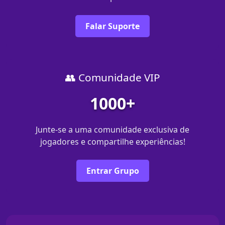
Falar Suporte
👥 Comunidade VIP
1000+
Junte-se a uma comunidade exclusiva de
jogadores e compartilhe experiências!
Entrar Grupo