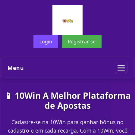
Login
Registrar-se
Menu
📱 10Win A Melhor Plataforma
de Apostas
Cadastre-se na 10Win para ganhar bônus no
cadastro e em cada recarga. Com a 10Win, você