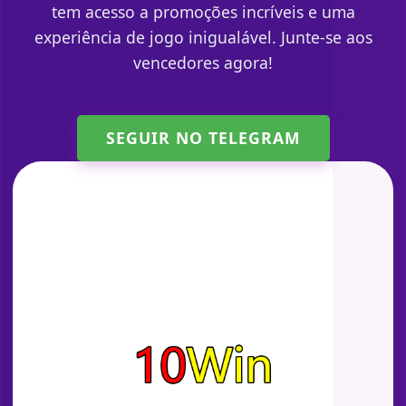
tem acesso a promoções incríveis e uma
experiência de jogo inigualável. Junte-se aos
vencedores agora!
SEGUIR NO TELEGRAM