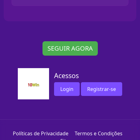
SEGUIR AGORA
Acessos
Login
Registrar-se
Políticas de Privacidade
Termos e Condições