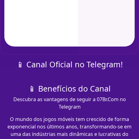
📱 Canal Oficial no Telegram!
📱 Benefícios do Canal
Descubra as vantagens de seguir a 07Br.Com no
Telegram
O mundo dos jogos móveis tem crescido de forma
exponencial nos últimos anos, transformando-se em
uma das indústrias mais dinâmicas e lucrativas do