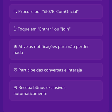
🔍 Procure por "@07Br.ComOficial"
👆 Toque em "Entrar" ou "Join"
🔔 Ative as notificações para não perder
nada
💬 Participe das conversas e interaja
🎁 Receba bônus exclusivos
automaticamente