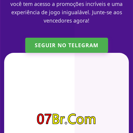
você tem acesso a promoções incríveis e uma
experiência de jogo inigualável. Junte-se aos
vencedores agora!
SEGUIR NO TELEGRAM