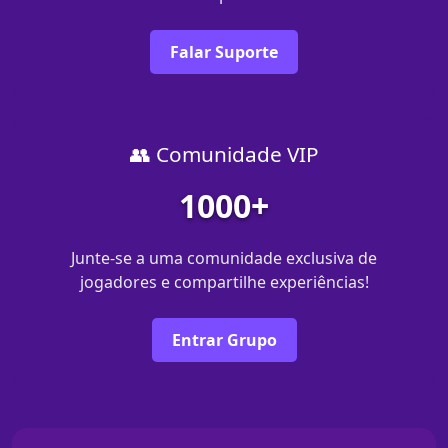
Falar Suporte
👥 Comunidade VIP
1000+
Junte-se a uma comunidade exclusiva de
jogadores e compartilhe experiências!
Entrar Grupo