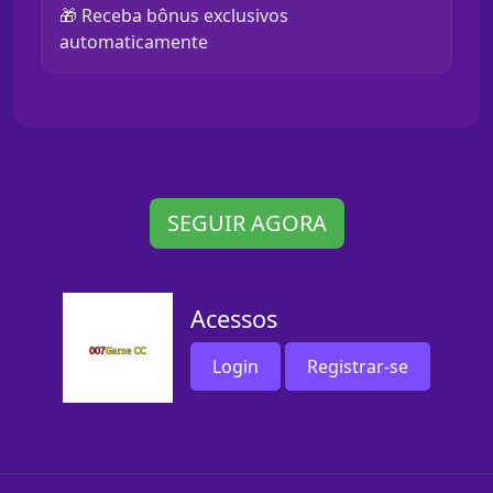
🎁 Receba bônus exclusivos
automaticamente
SEGUIR AGORA
Acessos
Login
Registrar-se