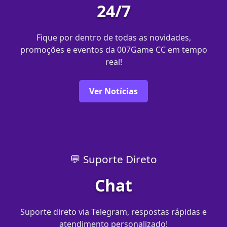
24/7
Fique por dentro de todas as novidades,
promoções e eventos da 007Game CC em tempo
real!
Ver Notícias
💬 Suporte Direto
Chat
Suporte direto via Telegram, respostas rápidas e
atendimento personalizado!