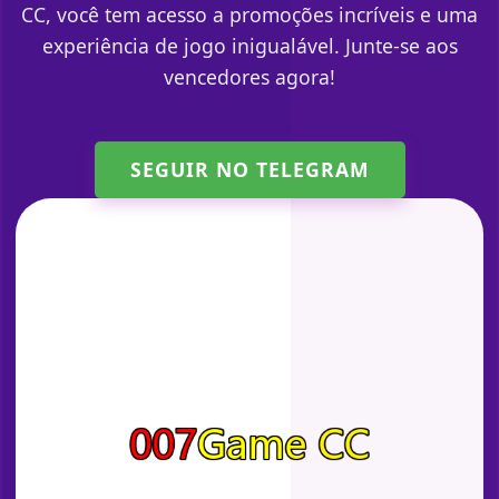
CC, você tem acesso a promoções incríveis e uma
experiência de jogo inigualável. Junte-se aos
vencedores agora!
SEGUIR NO TELEGRAM