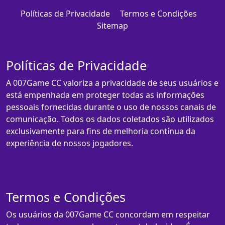
Políticas de Privacidade
Termos e Condições
Sitemap
Políticas de Privacidade
A 007Game CC valoriza a privacidade de seus usuários e
está empenhada em proteger todas as informações
pessoais fornecidas durante o uso de nossos canais de
comunicação. Todos os dados coletados são utilizados
exclusivamente para fins de melhoria contínua da
experiência de nossos jogadores.
Termos e Condições
Os usuários da 007Game CC concordam em respeitar